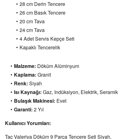
28 cm Derin Tencere
26 cm Basık Tencere
20 cm Tava
24 cm Tava
4 Adet Servis Kepçe Seti
Kapaklı Tencerelik
Malzeme:
Döküm Alüminyum
Kaplama:
Granit
Renk:
Siyah
Isı Kaynağı:
Gaz,
Indüksiyon,
Elektrik,
Seramik
Bulaşık Makinesi:
Evet
Garanti:
2 Yıl
Kullanıcı Yorumları:
Taç Valeriya Döküm 9 Parça Tencere Seti Siyah,