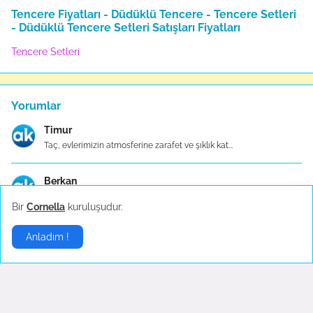
Tencere Fiyatları - Düdüklü Tencere - Tencere Setleri
- Düdüklü Tencere Setleri Satışları Fiyatları
Tencere Setleri
Yorumlar
Timur
Taç, evlerimizin atmosferine zarafet ve şıklık kat...
Berkan
Taç Evlilik Paketi, çiftlere düğünlerini planlama ...
Bir
Cornella
kuruluşudur.
Hasibe
Anladım !
Genellikle ortalama bir Taç Düdüklü Tencere fiyatı...
Ahir
Taç çeyiz setleri, çeşitli tarz ve bütçelere uygun...