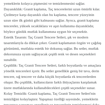
yemeklerin kolayca pişmesini ve temizlenmesini sağlar.
Dayanıklılık: Granit kaplama, Taç tencerelerini uzun ömürlü kılar.
Çizilmeye karşı dayanıklı olan bu kaplama, tencere yüzeyinin
uzun süre ilk günkü gibi kalmasını sağlar. Ayrıca, granit kaplama
tencereler, yüksek sıcaklıklara ve aşırı kullanıma dayanıklıdır,
böylece günlük mutfak kullanımına uygun bir seçenektir.
Estetik Tasarım: Taç Granit Tencere Setleri, şık ve modern
tasarımlarıyla da dikkat çeker. Granit kaplamanın özgün ve çağdaş
görünümü, mutfakta estetik bir dokunuş sağlar. Bu setler, mutfak
dekorunuza uyum sağlayacak çeşitli renk ve desen seçenekleri
sunabilir.
Çeşitlilik: Taç Granit Tencere Setleri, farklı boyutlarda ve amaçlara
yönelik tencereleri içerir. Bu setler genellikle geniş bir tava, derin
tencere, sığ tencere ve daha küçük boyutlarda ek tencerelerden
oluşur. Bu çeşitlilik, kullanıcıların farklı ihtiyaçlarını karşılamak
üzere mutfaklarında kullanabilecekleri çeşitli seçenekler sunar.
Kolay Temizlik: Granit kaplama, Taç Granit Tencere Setleri'nin
temizliğini kolaylaştırır. Yapışmaz özelliği sayesinde, yemeklerin
tencereye yapışması engellenir ve tencerelerin temizlenmesi daha