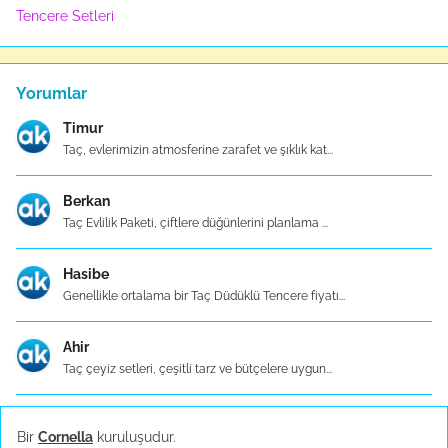
Tencere Setleri
Yorumlar
Timur
Taç, evlerimizin atmosferine zarafet ve şıklık kat...
Berkan
Taç Evlilik Paketi, çiftlere düğünlerini planlama ...
Hasibe
Genellikle ortalama bir Taç Düdüklü Tencere fiyatı...
Ahir
Taç çeyiz setleri, çeşitli tarz ve bütçelere uygun...
Sadi
Bir
Cornella
kuruluşudur.
Taç tencere setleri, evlerdeki mutfak işlerini dah...