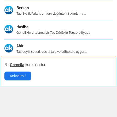
Berkan
Taç Evlilik Paketi, çiftlere düğünlerini planlama ...
Hasibe
Genellikle ortalama bir Taç Düdüklü Tencere fiyatı...
Ahir
Taç çeyiz setleri, çeşitli tarz ve bütçelere uygun...
Bir
Cornella
kuruluşudur.
Sadi
Taç tencere setleri, evlerdeki mutfak işlerini dah...
Anladım !
Gamze
Tencereler, indüksiyon ocaklar dahil tüm ocak türl...
Hena
Taç Ultra Granit 3'lü Omlet Seti, BPA içermez....